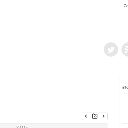
Ca
inf
23
Mar