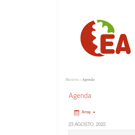
0:00
1:00
2:00
3:00
4:00
Hasiera
»
Agenda
5:00
Agenda
6:00
Array
23 AGOSTO, 2022
7:00