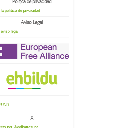
Política de privacidad
 la política de privacidad
Aviso Legal
 aviso legal
X
ets por @ealkartasuna