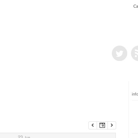
Ca
inf
23
Jue