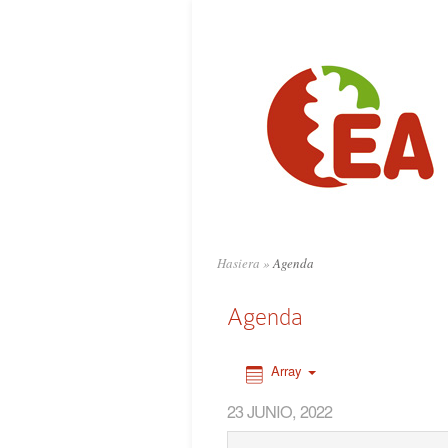
0:00
1:00
2:00
3:00
4:00
Hasiera
»
Agenda
5:00
Agenda
6:00
Array
23 JUNIO, 2022
7:00