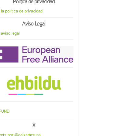
Política de privacidad
 la política de privacidad
Aviso Legal
 aviso legal
X
ets por @ealkartasuna