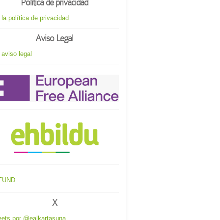
Política de privacidad
 la política de privacidad
Aviso Legal
 aviso legal
X
ets por @ealkartasuna