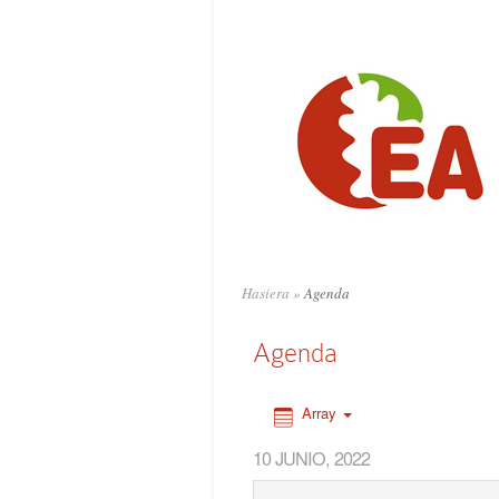
0:00
1:00
2:00
3:00
4:00
Hasiera
»
Agenda
5:00
Agenda
6:00
Array
10 JUNIO, 2022
7:00