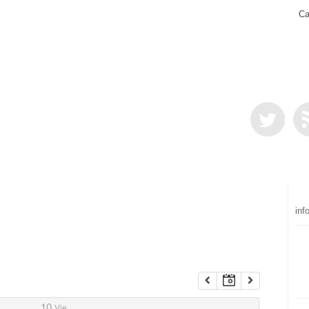
Ca
inf
10
Vie