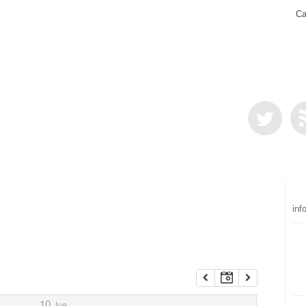
Ca
inf
10
Jue