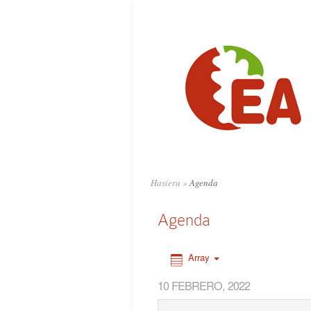
0:00
1:00
2:00
3:00
4:00
Hasiera
»
Agenda
5:00
Agenda
6:00
Array
10 FEBRERO, 2022
7:00