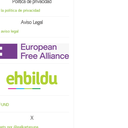
Política de privacidad
 la política de privacidad
Aviso Legal
 aviso legal
X
ets por @ealkartasuna