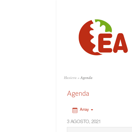
0:00
1:00
2:00
3:00
4:00
Hasiera
»
Agenda
5:00
Agenda
6:00
Array
3 AGOSTO, 2021
7:00