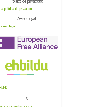
Política de privacidad
 la política de privacidad
Aviso Legal
 aviso legal
X
ets por @ealkartasuna