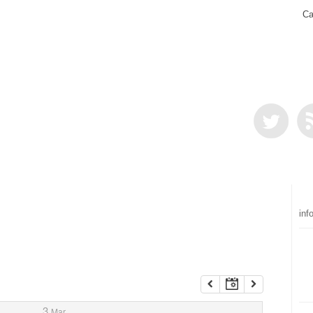
Ca
inf
3
Mar