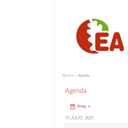
0:00
1:00
2:00
3:00
4:00
Hasiera
»
Agenda
5:00
Agenda
6:00
Array
15 JULIO, 2021
7:00