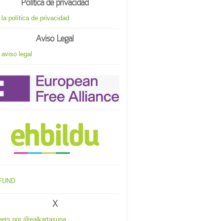
Política de privacidad
 la política de privacidad
Aviso Legal
 aviso legal
X
ets por @ealkartasuna