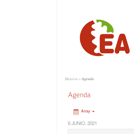
0:00
1:00
2:00
3:00
4:00
Hasiera
»
Agenda
5:00
Agenda
6:00
Array
6 JUNIO, 2021
7:00