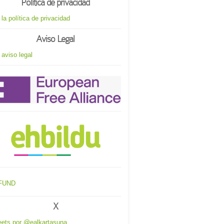
Política de privacidad
 la política de privacidad
Aviso Legal
 aviso legal
X
ets por @ealkartasuna