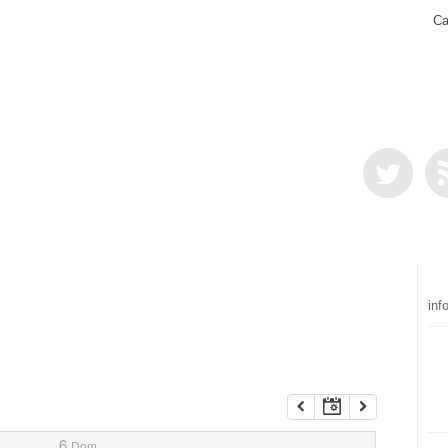
Ca
inf
6
Dom