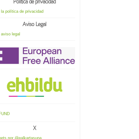
Política de privacidad
 la política de privacidad
Aviso Legal
 aviso legal
X
ets por @ealkartasuna