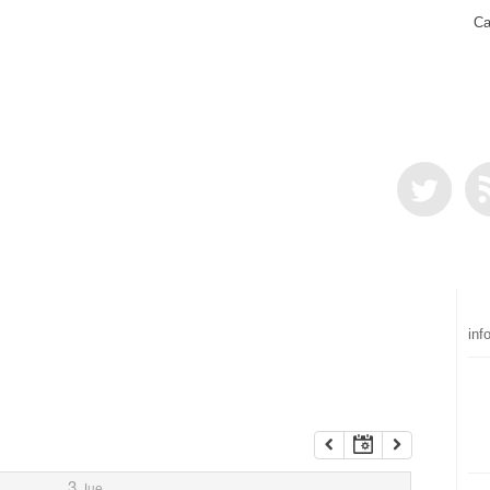
Ca
inf
3
Jue