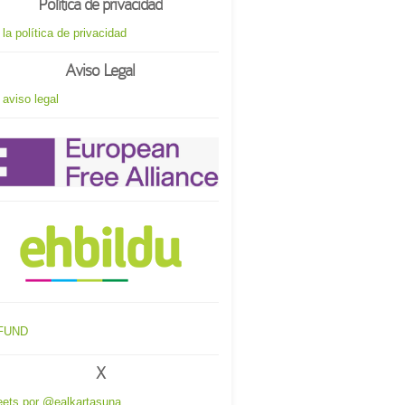
Política de privacidad
 la política de privacidad
Aviso Legal
 aviso legal
X
ets por @ealkartasuna