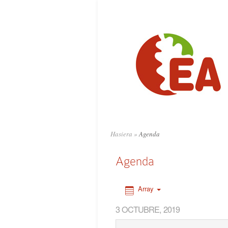
0:00
1:00
2:00
3:00
4:00
Hasiera
»
Agenda
5:00
Agenda
6:00
Array
3 OCTUBRE, 2019
7:00