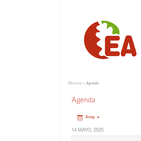
0:00
1:00
2:00
3:00
4:00
Hasiera
»
Agenda
5:00
Agenda
6:00
Array
14 MAYO, 2025
7:00