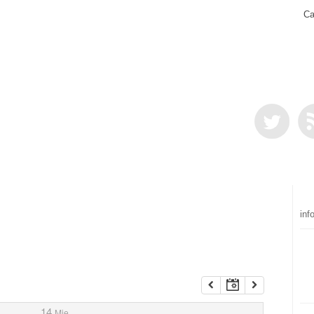
Ca
inf
14
Mie