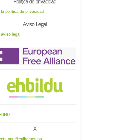
Política de privacidad
 la política de privacidad
Aviso Legal
 aviso legal
X
ets por @ealkartasuna