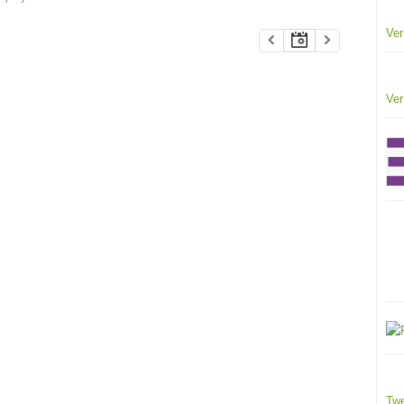
Ver
Ver
Twe