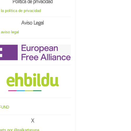
Política de privacidad
 la política de privacidad
Aviso Legal
 aviso legal
X
ets por @ealkartasuna