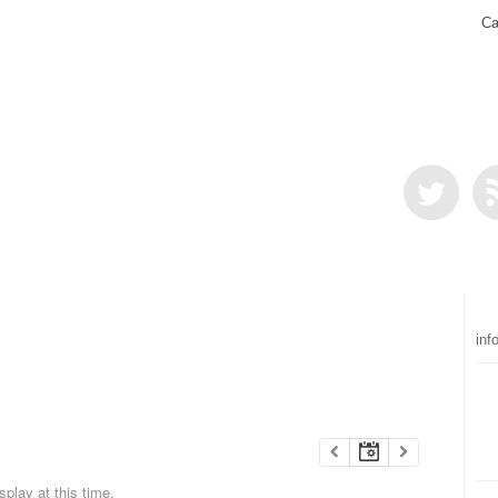
Ca
inf
play at this time.