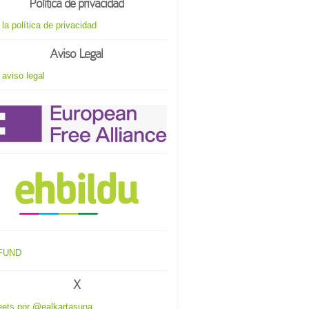
Política de privacidad
 la política de privacidad
Aviso Legal
 aviso legal
X
ets por @ealkartasuna