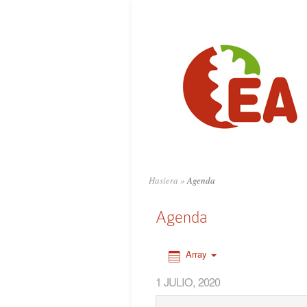
0:00
1:00
2:00
3:00
4:00
Hasiera
»
Agenda
5:00
Agenda
6:00
Array
1 JULIO, 2020
7:00