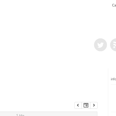
Ca
inf
1
Mie