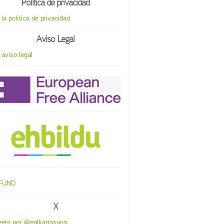
Política de privacidad
 la política de privacidad
Aviso Legal
 aviso legal
X
ets por @ealkartasuna