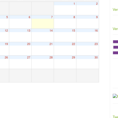
1
2
Ver
5
6
7
8
9
Ver
12
13
14
15
16
19
20
21
22
23
26
27
28
29
30
Twe