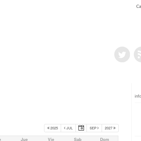
Ca
inf
2025
JUL
SEP
2027
e
Jue
Vie
Sab
Dom