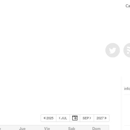
Ca
inf
2025
JUL
SEP
2027
e
Jue
Vie
Sab
Dom