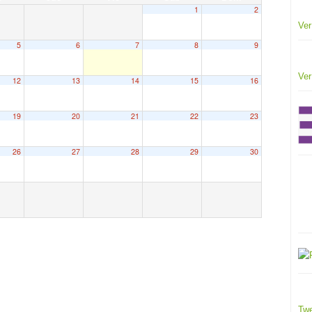
1
2
Ver
5
6
7
8
9
Ver
12
13
14
15
16
19
20
21
22
23
26
27
28
29
30
Twe