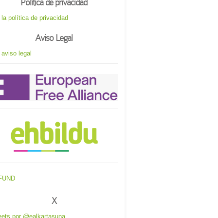
Política de privacidad
 la política de privacidad
Aviso Legal
 aviso legal
X
ets por @ealkartasuna