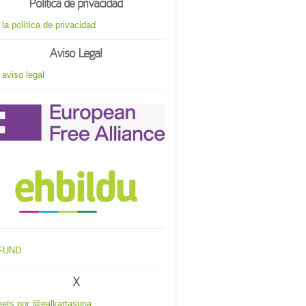
Política de privacidad
 la política de privacidad
Aviso Legal
 aviso legal
X
ets por @ealkartasuna