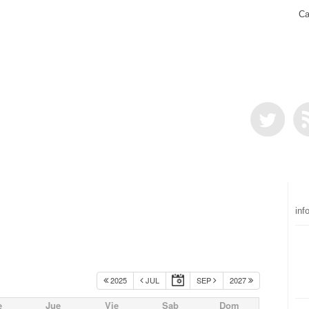
Ca
inf
2025
JUL
SEP
2027
e
Jue
Vie
Sab
Dom