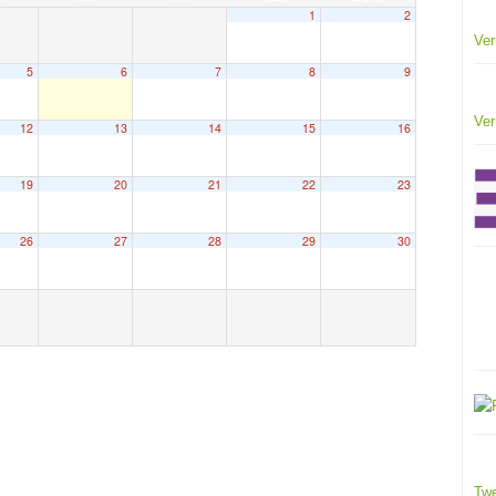
1
2
Ver
5
6
7
8
9
Ver
12
13
14
15
16
19
20
21
22
23
26
27
28
29
30
Twe