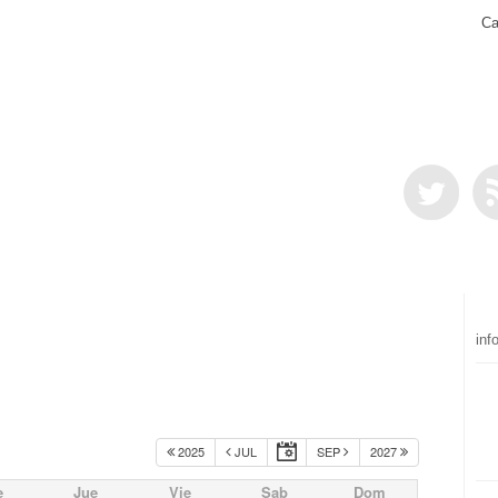
Ca
inf
2025
JUL
SEP
2027
e
Jue
Vie
Sab
Dom