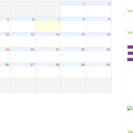
1
2
Ver
5
6
7
8
9
Ver
12
13
14
15
16
19
20
21
22
23
26
27
28
29
30
Twe