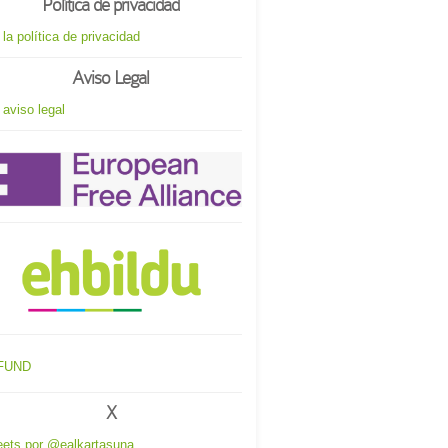
Política de privacidad
 la política de privacidad
Aviso Legal
 aviso legal
X
ets por @ealkartasuna