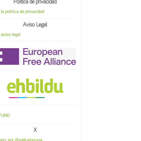
Política de privacidad
 la política de privacidad
Aviso Legal
 aviso legal
X
ets por @ealkartasuna