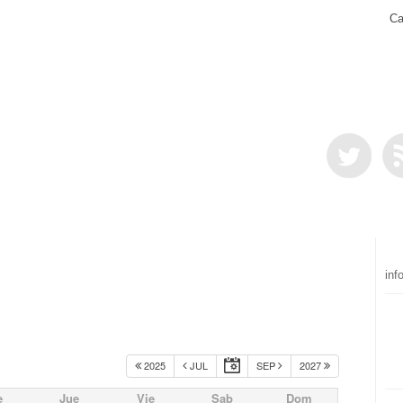
Ca
inf
2025
JUL
SEP
2027
e
Jue
Vie
Sab
Dom