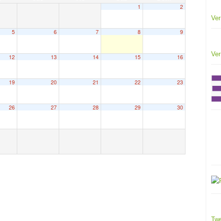
1
2
Ver
5
6
7
8
9
Ver
12
13
14
15
16
19
20
21
22
23
26
27
28
29
30
Twe