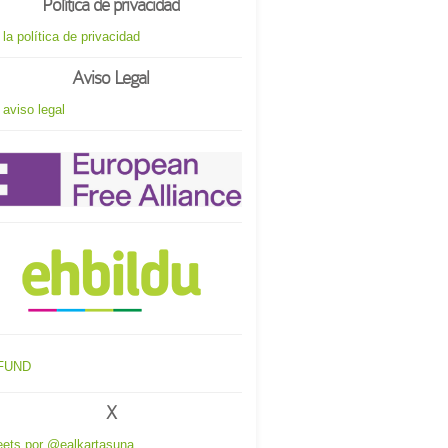
Política de privacidad
 la política de privacidad
Aviso Legal
 aviso legal
X
ets por @ealkartasuna