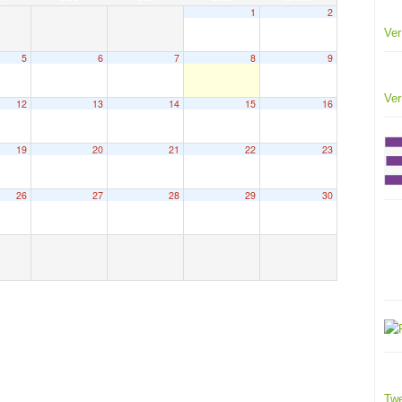
1
2
Ver
5
6
7
8
9
Ver
12
13
14
15
16
19
20
21
22
23
26
27
28
29
30
Twe