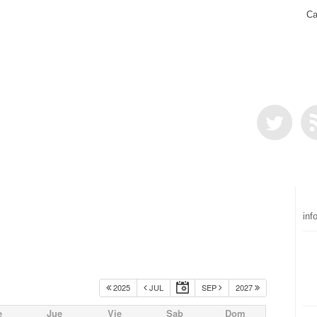
Ca
inf
2025
JUL
SEP
2027
e
Jue
Vie
Sab
Dom