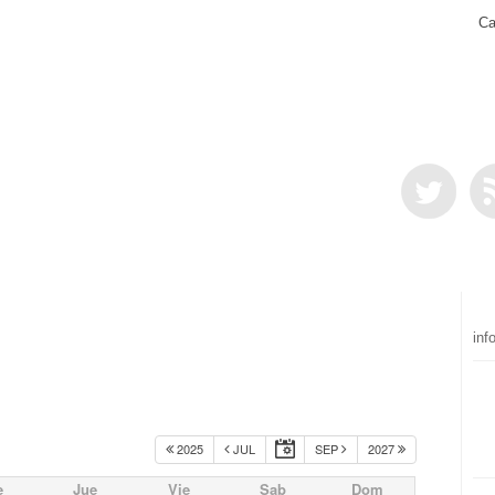
Ca
inf
2025
JUL
SEP
2027
e
Jue
Vie
Sab
Dom