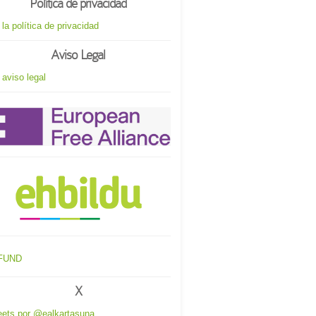
Política de privacidad
 la política de privacidad
Aviso Legal
 aviso legal
X
ets por @ealkartasuna