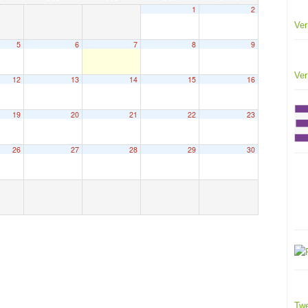
1
2
Ver
5
6
7
8
9
Ver
12
13
14
15
16
19
20
21
22
23
26
27
28
29
30
Twe