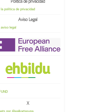
Política de privacidad
 la política de privacidad
Aviso Legal
 aviso legal
X
ets por @ealkartasuna