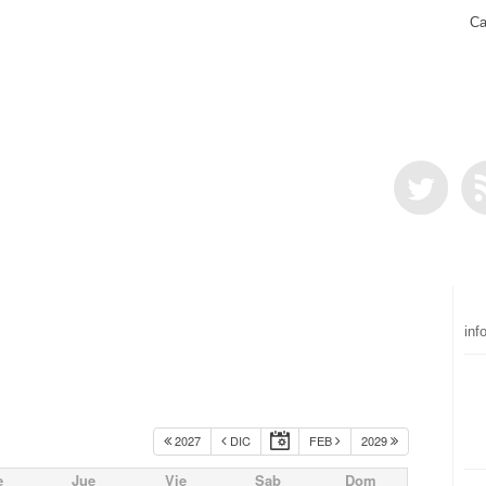
Ca
inf
2027
DIC
FEB
2029
e
Jue
Vie
Sab
Dom