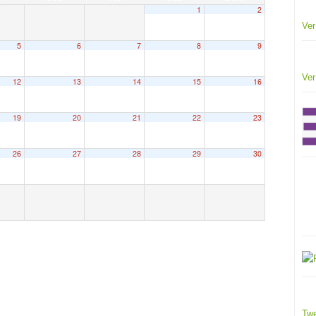
1
2
Ver
5
6
7
8
9
Ver
12
13
14
15
16
19
20
21
22
23
26
27
28
29
30
Twe