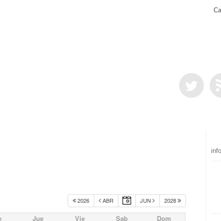
Ca
inf
2026
ABR
JUN
2028
e
Jue
Vie
Sab
Dom