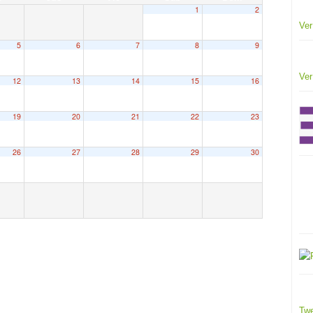
1
2
Ver
5
6
7
8
9
Ver
12
13
14
15
16
19
20
21
22
23
26
27
28
29
30
Twe