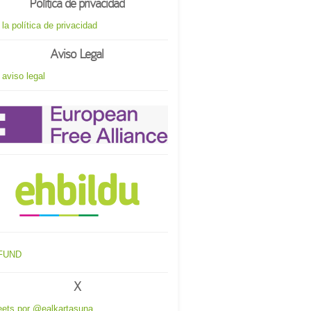
Política de privacidad
 la política de privacidad
Aviso Legal
 aviso legal
X
ets por @ealkartasuna