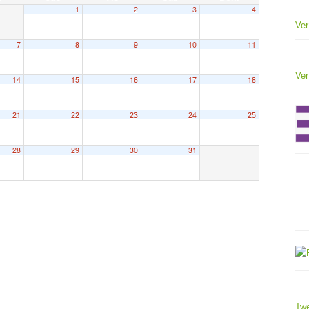
1
2
3
4
Ver
7
8
9
10
11
Ver
14
15
16
17
18
21
22
23
24
25
28
29
30
31
Twe