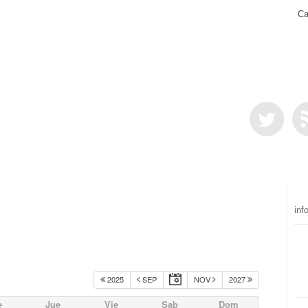
Ca
inf
2025
SEP
NOV
2027
e
Jue
Vie
Sab
Dom