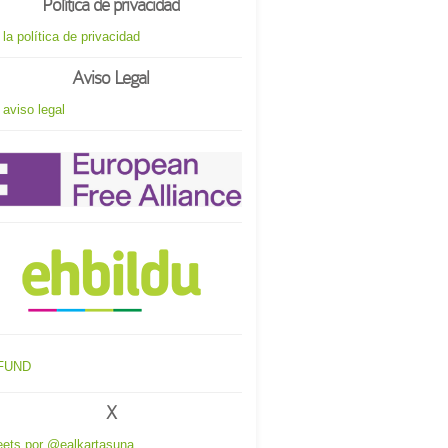
Política de privacidad
 la política de privacidad
Aviso Legal
 aviso legal
X
ets por @ealkartasuna