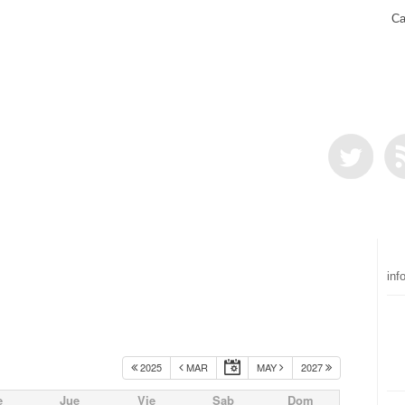
Ca
inf
2025
MAR
MAY
2027
e
Jue
Vie
Sab
Dom