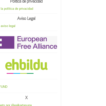
Política de privacidad
 la política de privacidad
Aviso Legal
 aviso legal
X
ets por @ealkartasuna