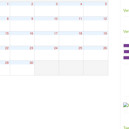
1
2
3
4
5
Ver
8
9
10
11
12
Ver
15
16
17
18
19
22
23
24
25
26
29
30
Twe