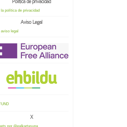
Política de privacidad
 la política de privacidad
Aviso Legal
 aviso legal
X
ets por @ealkartasuna