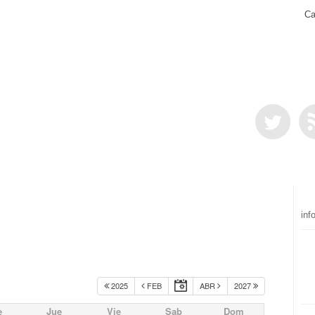
Ca
inf
2025
FEB
ABR
2027
e
Jue
Vie
Sab
Dom