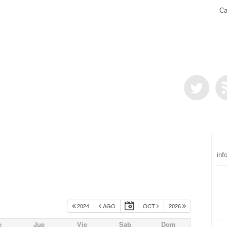
Ca
inf
2024
AGO
OCT
2026
e
Jue
Vie
Sab
Dom