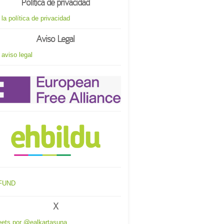
Política de privacidad
 la política de privacidad
Aviso Legal
 aviso legal
X
ets por @ealkartasuna