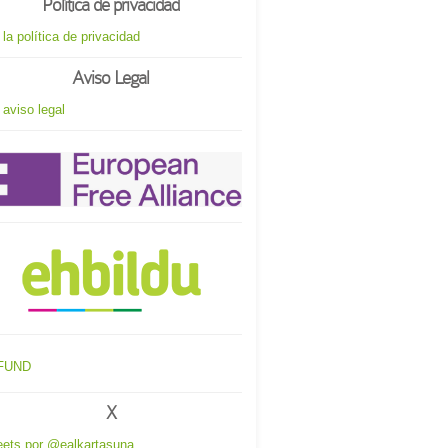
Política de privacidad
 la política de privacidad
Aviso Legal
 aviso legal
X
ets por @ealkartasuna