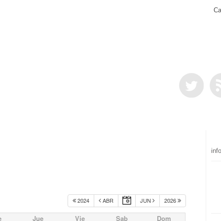
Ca
inf
2024
ABR
JUN
2026
e
Jue
Vie
Sab
Dom