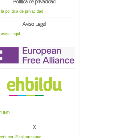
Política de privacidad
 la política de privacidad
Aviso Legal
 aviso legal
X
ets por @ealkartasuna