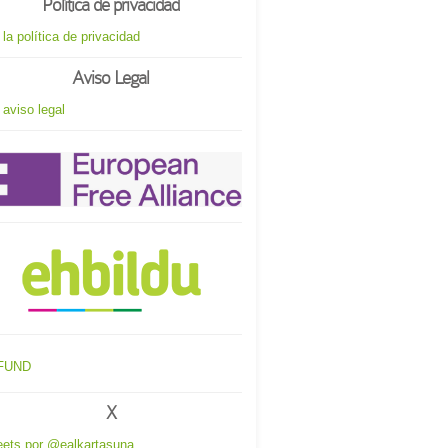
Política de privacidad
 la política de privacidad
Aviso Legal
 aviso legal
X
ets por @ealkartasuna