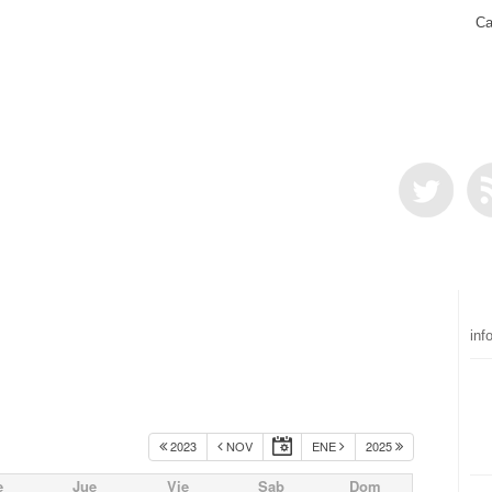
Ca
inf
2023
NOV
ENE
2025
e
Jue
Vie
Sab
Dom