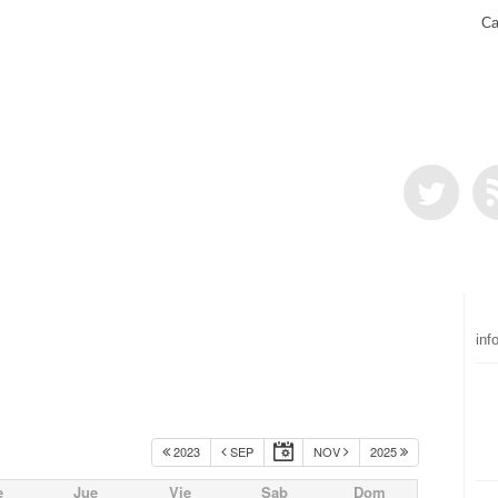
Ca
inf
2023
SEP
NOV
2025
e
Jue
Vie
Sab
Dom