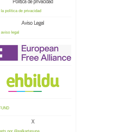
Política de privacidad
 la política de privacidad
Aviso Legal
 aviso legal
X
ets por @ealkartasuna