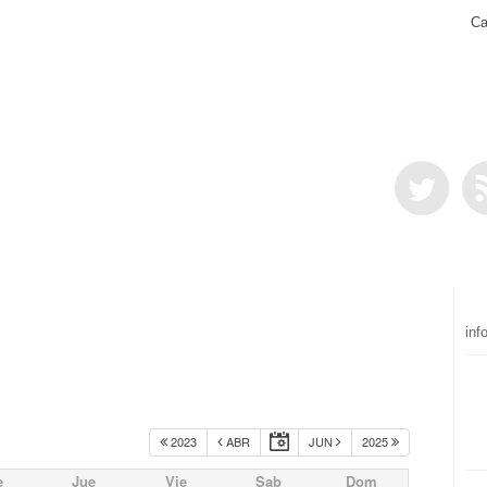
Ca
inf
2023
ABR
JUN
2025
e
Jue
Vie
Sab
Dom