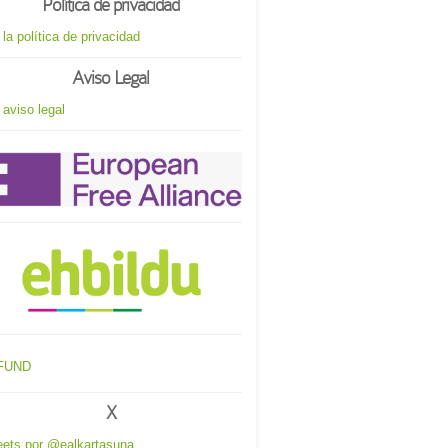
Política de privacidad
 la política de privacidad
Aviso Legal
 aviso legal
X
ets por @ealkartasuna