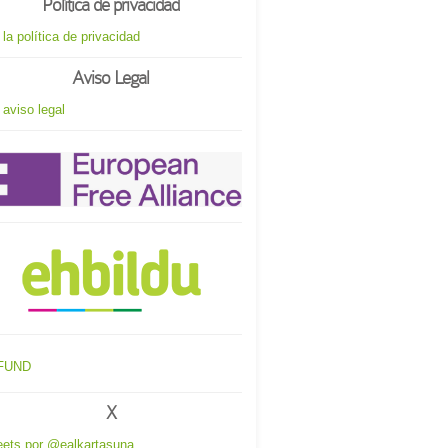
Política de privacidad
 la política de privacidad
Aviso Legal
 aviso legal
X
ets por @ealkartasuna