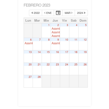
FEBRERO 2023
2022
ENE
MAR
2024
Lun
Mar
Mie
Jue
Vie
Sab
Dom
1
2
3
4
5
Asamblea Territorial de Bizkaia
18:00
Asamblea Territorial de Gipuzkoa
18:00
Asamblea Territorial de Araba
18:30
6
7
8
9
10
11
12
Asamblea Territorial de Nafarroa
Asamblea Nacional
18:00
18:30
13
14
15
16
17
18
19
20
21
22
23
24
25
26
27
28