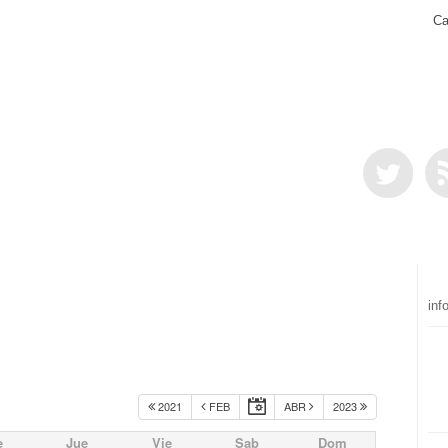
Ca
inf
2021
FEB
ABR
2023
e
Jue
Vie
Sab
Dom