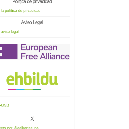
Política de privacidad
 la política de privacidad
Aviso Legal
 aviso legal
X
ets por @ealkartasuna