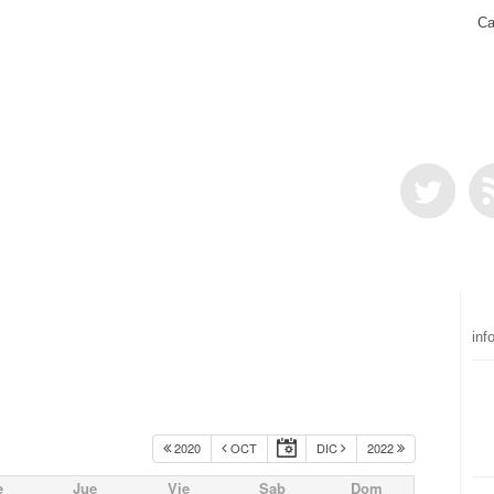
Ca
inf
2020
OCT
DIC
2022
e
Jue
Vie
Sab
Dom