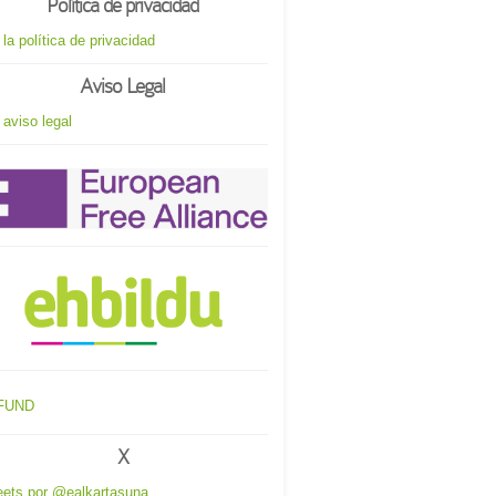
Política de privacidad
 la política de privacidad
Aviso Legal
 aviso legal
X
ets por @ealkartasuna