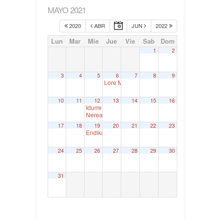
MAYO 2021
2020
ABR
JUN
2022
Lun
Mar
Mie
Jue
Vie
Sab
Dom
1
2
3
4
5
6
7
8
9
Lore Martínez Axpe, Parlamento Vasco
9:30
10
11
12
13
14
15
16
Idurre Bideguren. Senatua
9:00
Nerea Martínez Cerrillo. Juntas Generales de Ar
17
18
19
20
21
22
23
Endika Montes. Juntas Generales de Bizkaia
9:30
24
25
26
27
28
29
30
31