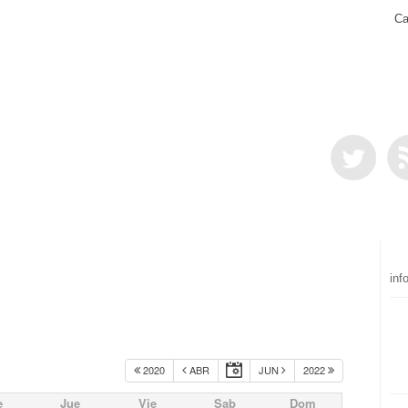
Ca
inf
2020
ABR
JUN
2022
e
Jue
Vie
Sab
Dom