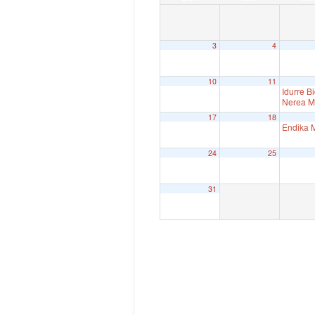
3
4
10
11
Idurre 
Nerea Ma
17
18
Endika M
24
25
31