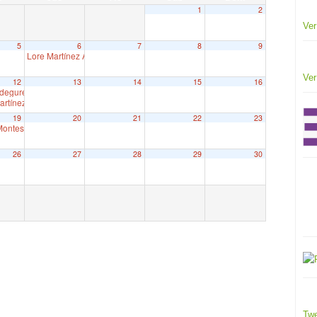
1
2
Ver
5
6
7
8
9
Lore Martínez Axpe, Parlamento Vasco
9:30
Ver
12
13
14
15
16
Bideguren. Senatua
9:00
rtínez Cerrillo. Juntas Generales de Araba
9:00
19
20
21
22
23
ontes. Juntas Generales de Bizkaia
9:30
26
27
28
29
30
Twe