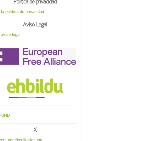
Política de privacidad
 la política de privacidad
Aviso Legal
 aviso legal
X
ets por @ealkartasuna