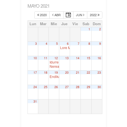
MAYO 2021
2020
ABR
JUN
2022
Lun
Mar
Mie
Jue
Vie
Sab
Dom
1
2
3
4
5
6
7
8
9
Lore Martínez Axpe, Parlamento Vasco
9:30
10
11
12
13
14
15
16
Idurre Bideguren. Senatua
9:00
Nerea Martínez Cerrillo. Juntas Generales de Ar
17
18
19
20
21
22
23
Endika Montes. Juntas Generales de Bizkaia
9:30
24
25
26
27
28
29
30
31