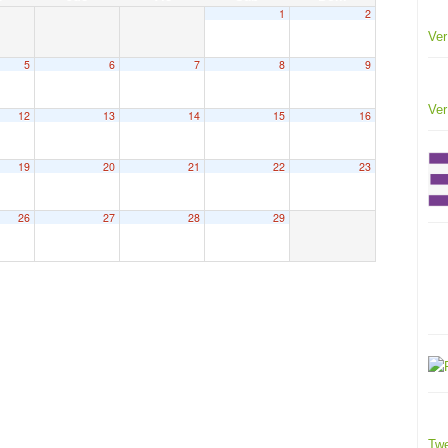
1
2
Ver
5
6
7
8
9
Ver
12
13
14
15
16
19
20
21
22
23
26
27
28
29
Twe