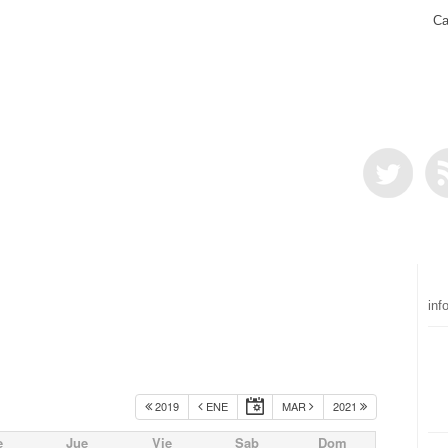
Ca
inf
2019
ENE
MAR
2021
e
Jue
Vie
Sab
Dom