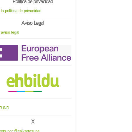
Política de privacidad
 la política de privacidad
Aviso Legal
 aviso legal
X
ets por @ealkartasuna