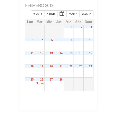
FEBRERO 2019
2018
ENE
MAR
2020
Lun
Mar
Mie
Jue
Vie
Sab
Dom
1
2
3
4
5
6
7
8
9
10
11
12
13
14
15
16
17
18
19
20
21
22
23
24
25
26
27
28
“Autogobernu ponentzia. Estatus politiko berri baten atar