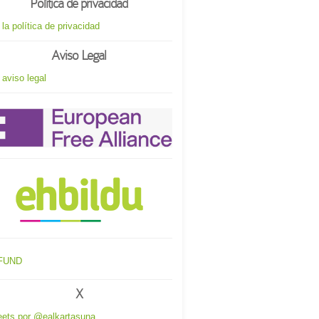
Política de privacidad
 la política de privacidad
Aviso Legal
 aviso legal
X
ets por @ealkartasuna