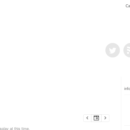
Ca
inf
play at this time.