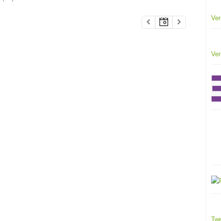
Ver
Ver
Twe