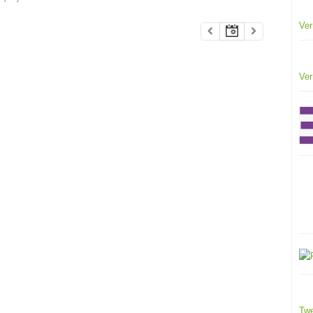
Ver
Ver
Twe