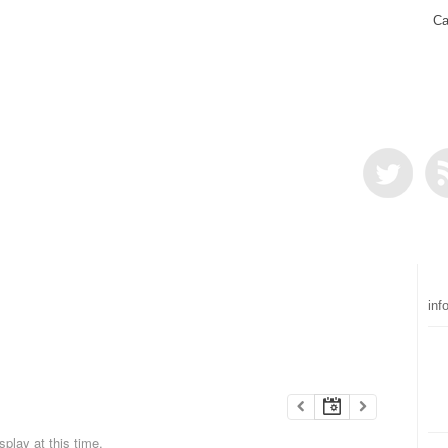
Ca
inf
play at this time.