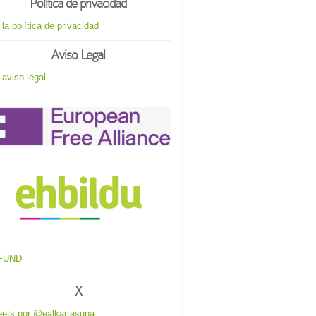
Política de privacidad
 la política de privacidad
Aviso Legal
 aviso legal
X
ets por @ealkartasuna