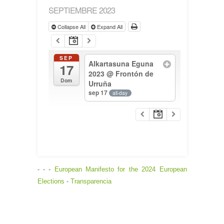
SEPTIEMBRE 2023
Collapse All
Expand All
SEP
Alkartasuna Eguna
17
2023
@ Frontón de
Dom
Urruña
sep 17
all-day
- - -
European Manifesto for the 2024 European
Elections
-
Transparencia