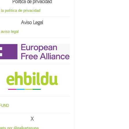
Política de privacidad
 la política de privacidad
Aviso Legal
 aviso legal
X
ets por @ealkartasuna