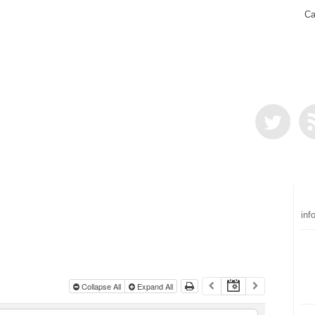
Ca
inf
Collapse All
Expand All