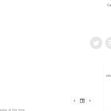
Ca
inf
play at this time.