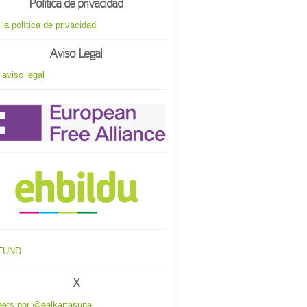
Política de privacidad
 la política de privacidad
Aviso Legal
 aviso legal
X
ets por @ealkartasuna