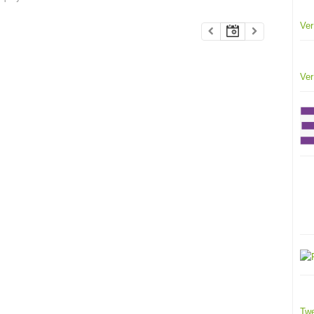
Ver
Ver
Twe