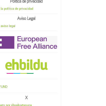
Política de privacidad
 la política de privacidad
Aviso Legal
 aviso legal
X
ets por @ealkartasuna