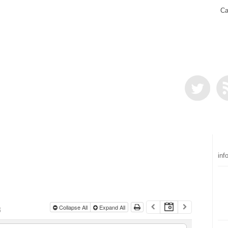
Ca
inf
3
Collapse All
Expand All