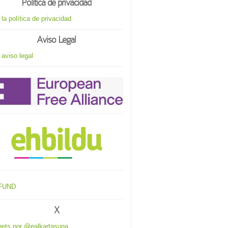
Política de privacidad
 la política de privacidad
Aviso Legal
 aviso legal
X
ets por @ealkartasuna