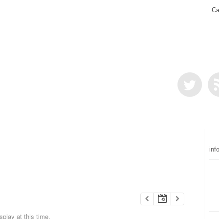
Ca
inf
play at this time.