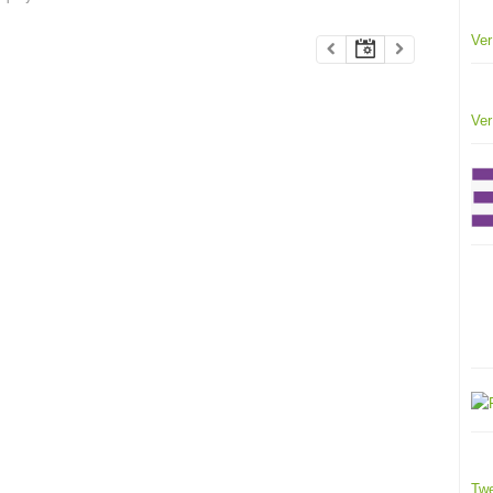
Ver
Ver
Twe