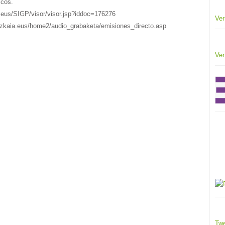
scos.
a.eus/SIGP/visor/visor.jsp?iddoc=176276
Ver
bizkaia.eus/home2/audio_grabaketa/emisiones_directo.asp
Ver
Twe