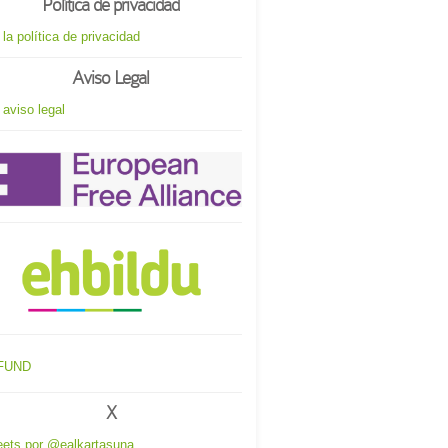
Política de privacidad
 la política de privacidad
Aviso Legal
 aviso legal
X
ets por @ealkartasuna