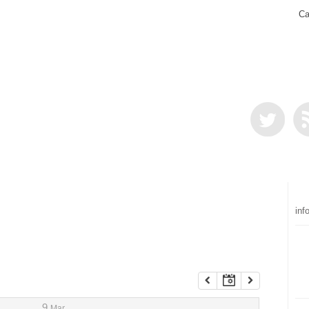
Ca
inf
9
Mar