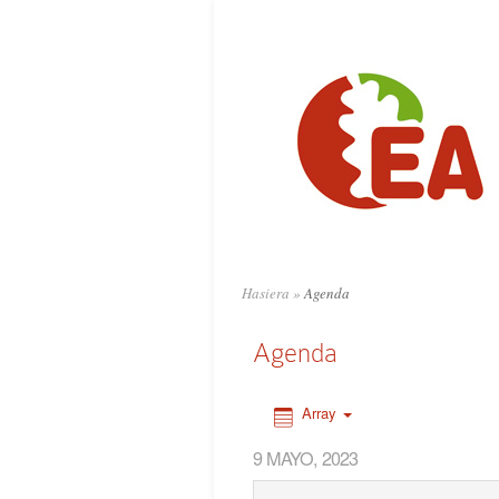
0:00
1:00
2:00
3:00
4:00
Hasiera
»
Agenda
5:00
Agenda
6:00
Array
9 MAYO, 2023
7:00