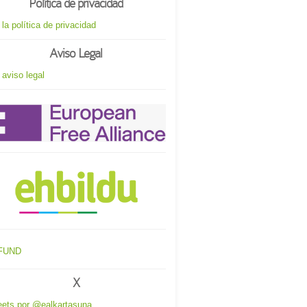
Política de privacidad
 la política de privacidad
Aviso Legal
 aviso legal
X
ets por @ealkartasuna