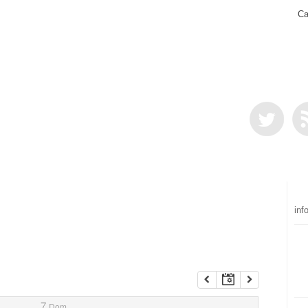
Ca
inf
7
Dom