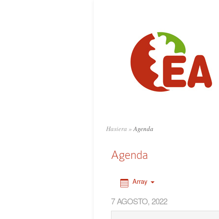
0:00
1:00
2:00
3:00
4:00
Hasiera
»
Agenda
5:00
Agenda
6:00
Array
7 AGOSTO, 2022
7:00