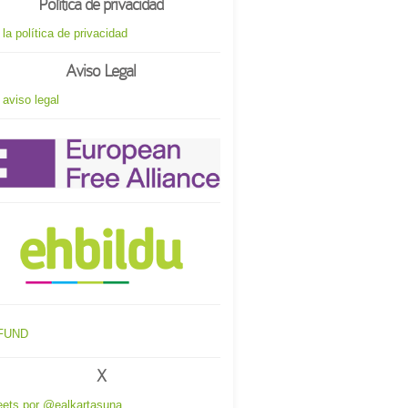
Política de privacidad
 la política de privacidad
Aviso Legal
 aviso legal
X
ets por @ealkartasuna