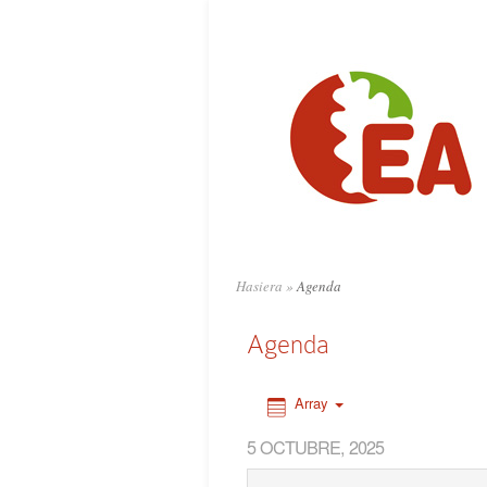
0:00
1:00
2:00
3:00
4:00
Hasiera
»
Agenda
5:00
Agenda
6:00
Array
5 OCTUBRE, 2025
7:00