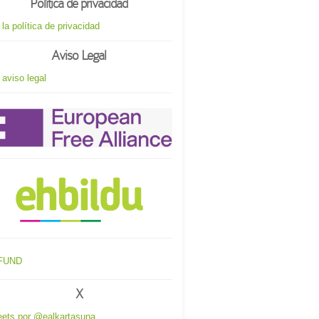
Política de privacidad
 la política de privacidad
Aviso Legal
 aviso legal
X
ets por @ealkartasuna